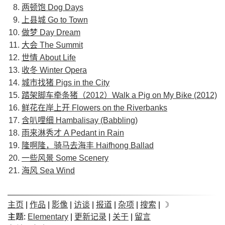
两顿饱 Dog Days
上县城 Go to Town
做梦 Day Dream
大会 The Summit
世情 About Life
收冬 Winter Opera
城市找猪 Pigs in the City
踏架脚车牵条猪（2012）Walk a Pig on My Bike (2012)
鲜花在岸上开 Flowers on the Riverbanks
含叭哩细 Hambalisay (Babbling)
雨来淋秀才 A Pedant in Rain
隆啊隆，骑马去海丰 Haifhong Ballad
一些风景 Some Scenery
海风 Sea Wind
主页
|
作品
|
影像
|
访谈
|
报道
|
杂项
|
搜索
|
☽
主题:
Elementary
|
更新记录
|
关于
|
留言