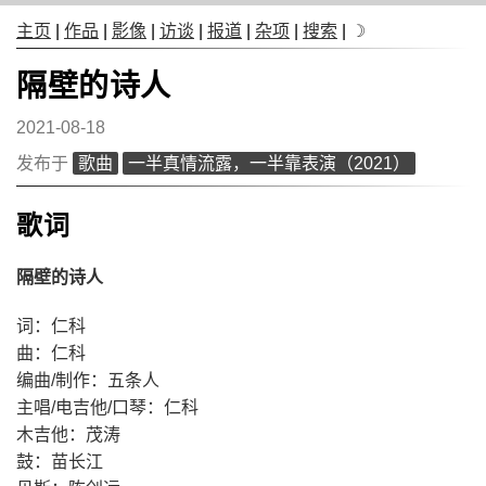
主页
|
作品
|
影像
|
访谈
|
报道
|
杂项
|
搜索
|
☽
隔壁的诗人
2021-08-18
发布于
歌曲
一半真情流露，一半靠表演（2021）
歌词
隔壁的诗人
词：仁科
曲：仁科
编曲/制作：五条人
主唱/电吉他/口琴：仁科
木吉他：茂涛
鼓：苗长江