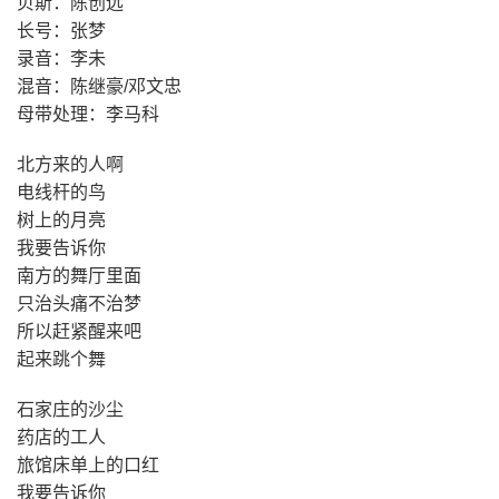
贝斯：陈创远
长号：张梦
录音：李未
混音：陈继豪/邓文忠
母带处理：李马科
北方来的人啊
电线杆的鸟
树上的月亮
我要告诉你
南方的舞厅里面
只治头痛不治梦
所以赶紧醒来吧
起来跳个舞
石家庄的沙尘
药店的工人
旅馆床单上的口红
我要告诉你