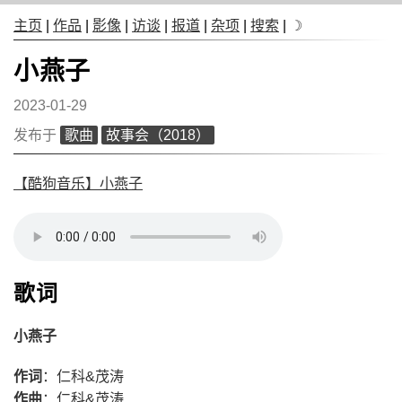
主页
|
作品
|
影像
|
访谈
|
报道
|
杂项
|
搜索
|
☽
小燕子
2023-01-29
发布于
歌曲
故事会（2018）
【酷狗音乐】小燕子
歌词
小燕子
作词
：仁科&茂涛
作曲
：仁科&茂涛