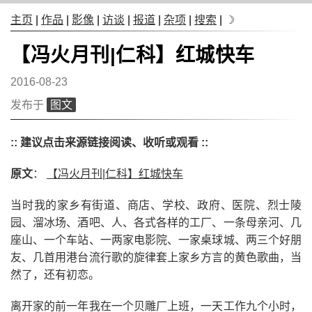
主页
|
作品
|
影像
|
访谈
|
报道
|
杂项
|
搜索
|
☽
【冯火月刊|仁科】红城快车
2016-08-23
发布于
图文
:: 建议点击来源链接阅读、收听或观看 ::
原文
：
【冯火月刊|仁科】红城快车
当时我的家乡有街道、商店、学校、政府、医院、烈士陵
园、溜冰场、酒吧、人、各式各样的工厂、一条母亲河、几
座山、一个车站、一两家电影院、一家桌球城、两三个好朋
友、几首用港台流行歌的旋律套上家乡方言的黄色歌曲，当
然了，还有初恋。
离开家的前一年我在一个贝雕厂上班，一天工作九个小时，