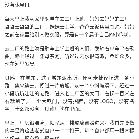
没有休息日。
每天早上我从家里骑单车去工厂上班。妈妈去妈妈的工厂，
哥哥去哥哥的工厂，妹妹去上学，爸爸去饭店当厨师。妈妈
之前在家里给别人做衣服，算是有一个属于自己的小作坊。
去工厂的路上满是骑车上学上班的人们。我骑着单车哼着歌
曲，路上经过一条母亲河，听说过去水很清澈，鱼虾众多，
现在河里发臭。
贝雕厂在城东，过了城东派出所，便可走捷径拐进一条小
路，绕来绕去，闯进一片废墟，从一个小斜坡滑下，经过一
小段坑坑洼洼的老路，进入老工厂区的大门，右拐一百米左
右就到了，一个大铁门，没有招牌，没有LOGO，没有名
字，什么都没有，贝雕厂就在里面。
早上，厂房很漂亮，阳光从一排玻璃窗照进来。我首先要做
的事是将这些老式窗户一个个打开，每个窗户都用一根木棍
架起来，很有趣，很古代。