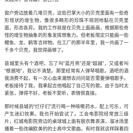
窗户旁边放着几堆贝壳，这些巴掌大小的贝壳里面有一些奇
形怪状的增生物，像很多畸形的珍珠不规则地黏在贝壳里
面，形态各异。我的工作就是在贝壳上面画画，根据那些奇
怪的增生物抽象的形象发挥想象力。但老板限定只能画一些
鲤鱼、龙、鹤等吉祥物。在工厂的那半年里，我一共画了一
千多个贝壳，我觉得画够了。
县城里头有个酒吧，忘了叫“蓝月亮”还是“超越”，又或者叫
“根据地”，我记不清楚。那里经常有人弹琴唱歌。酒吧的酒
我消费不起，有一次心血来潮想去问问是否需要弹唱歌手。
老板接待了我，我拿起吉他唱起了自己写的歌。由于当时太
紧张，弹得不好，老板不爱听，表情很直接。
那时候县城的“烂仔们”流行喝一种咳嗽药水，配上可乐，可
产生迷幻效果。我也开始尝试了。工会电影院经常放三级
片，红城电影院旁边的桌球城上面有脱衣舞表演，溜冰场里
播着一些改编欧美的的士高中文歌曲。有时我就这样踩着四