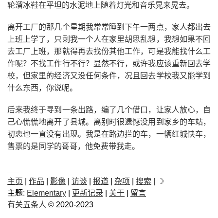
轮溜冰鞋在平坦的水泥地上随着灯光和音乐晃来晃去。
离开工厂的那几个星期我常常睡到下午一两点，家人都出去
上班上学了，只剩我一个人在家里胡思乱想，我想如果不回
去工厂上班，那就得再去找份其他工作，可是我能找什么工
作呢？不找工作行不行？显然不行，或许我应该重新回去学
校，但家里的经济又没任何条件，况且回去学校我又能学到
什么东西，你说呢。
后来我终于寻到一条出路，编了几个借口，让家人放心，自
己心慌慌地离开了县城。离别时很遗憾没用到家乡的车站，
初恋也一直没有出现。我是在路边拦的车，一辆红城快车，
售票的是同学的哥哥，他免费带我走。
主页
|
作品
|
影像
|
访谈
|
报道
|
杂项
|
搜索
|
☽
主题:
Elementary
|
更新记录
|
关于
|
留言
有关五条人
© 2020-2023