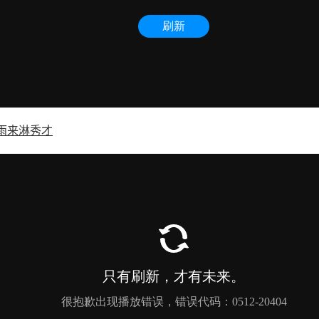
雨来淋秀才