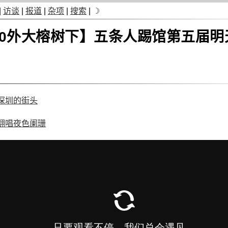
|
访谈
|
报道
|
杂项
|
搜索
|
☽
10外大榕树下】五条人踢馆第五届明
深圳的街头
翻唱夜色阑珊