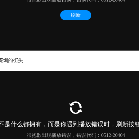
深圳的街头