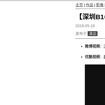
主页
|
作品
|
影像
【深圳B
2018-05-18
发布于
演出
微博视频
：
优酷视频
：