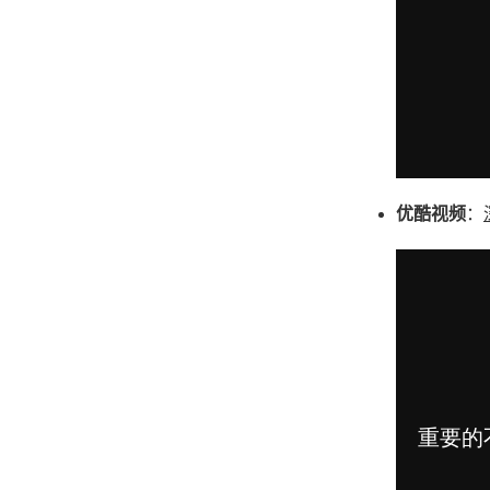
优酷视频
：