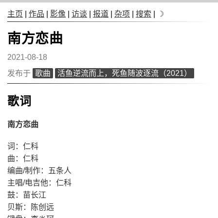
主页
|
作品
|
影像
|
访谈
|
报道
|
杂项
|
搜索
|
☽
南方恋曲
2021-08-18
发布于
歌曲
活鱼逆流而上，死鱼随波逐流（2021）
歌词
南方恋曲
词：仁科
曲：仁科
编曲/制作：五条人
主唱/电吉他：仁科
鼓：苗长江
贝斯：陈创远