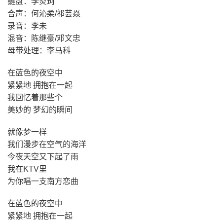
键盘：李炎珂
合声：何沁柔/祁芸焱
录音：李未
混音：陈继豪/邓文忠
母带处理：李马科
在蓝色的夜空中
紧紧地 拥抱在一起
我回忆着那些个
美妙的 梦幻的瞬间
就像梦一样
我们漫步在空气的海洋
今夜天空又下起了雨
我在KTV里
为你唱一支南方恋曲
在蓝色的夜空中
紧紧地 拥抱在一起