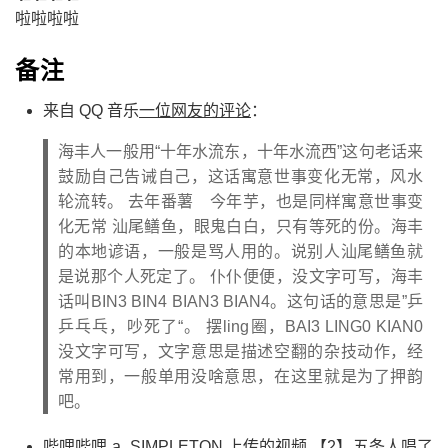
啦啦啦啦
备注
来自 QQ 音乐
一位网友的评论
：
海丰人一般用“十年水流东，十年水流西”这句老话来
鼓励自己告诫自己，这话寓意世事变化无常，风水
轮流转。 去年番薯 今年芋，也是同样寓意世事变
化无常 汕尾鳝鱼，眼鬼白白，只有等死的份。海丰
的本地谚语，一般是骂人用的。说别人汕尾鳝鱼就
是说那个人死定了。 仆仆便便，没文字可写，海丰
话叫BIN3 BIN4 BIAN3 BIAN4。这句话的意思是”乒
乒乓乓，吵死了“。 摆ling圈，BAI3 LING0 KIAN0
没文字可写，文字意思是描述空翻的杂技动作，经
常用到，一般单用没啥意思，在这里就是为了押韵
吧。
哔哩哔哩 a_SIMPLETON 上传的视频
【2】五条人唱了