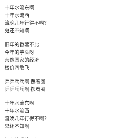
十年水流东啊
十年水流西
流晚几年行得不啊？
鬼还不知啊
旧年的番薯不比
今年的芋头呀
亲像国家的经济
楼价四散飞
乒乒乓乓啊 摆着圈
乒乒乓乓啊 摆着圈
十年水流东啊
十年水流西
流晚几年行得不啊？
鬼还不知啊