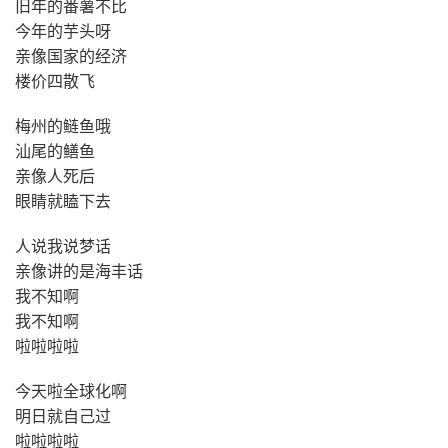
旧年的番薯不比
今年的芋头呀
亲像国家的经济
楼价四散飞
梅州的鲢鱼哦
汕尾的鳝鱼
亲像人死后
眼睛就瞌下去
人说我说梦话
亲像讲的是海丰话
我不知啊
我不知啊
啦啦啦啦
今天啦全球化啊
明日就自己过
啦啦啦啦