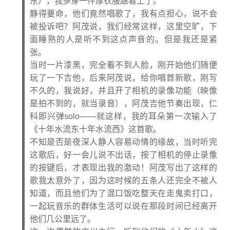
东），我多穿一件厚衣服跟着上了。
静得要命，他们竟然唱歌了，我有点担心，说不会
被投诉吧？阿茂说，我们经常这样，这里空旷，下
面睡熟的人是听不到这点声音的。但是我还是紧
张。
当时一片漆黑，完全看不到人脸，刚开始他们随便
玩了一下吉他，后来阿茂说，给你唱首新歌，刚写
不久的，我说好，并且开了相机的录像功能（映像
是拍不到的，就当录音），阿茂吉他节奏出现，仁
科即兴弹solo——就这样，我的耳朵第一次输入了
《十年水流东十年水流西》这首歌。
不知是否是夜深人静人容易动情的缘故，当时听完
这歌后，好一会儿说不出话，按了相机的停止录像
的按键后，才表现出我的激动！阿茂写出了这样的
歌我太意外了，因为这时候的五条人还完全不被人
知道，而且他们为了混口饭吃整天在走鬼卖打口，
一起玩音乐的群体生活可以说在那段时间已经离开
他们几公里远了。