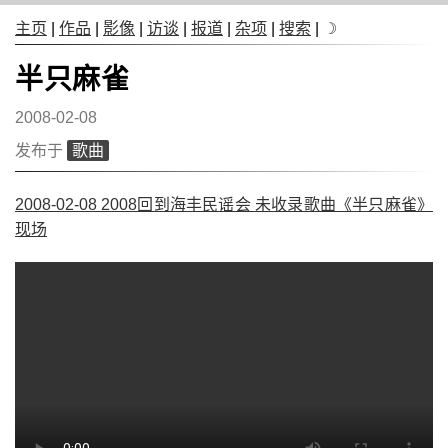
主页
|
作品
|
影像
|
访谈
|
报道
|
杂项
|
搜索
|
☽
半只麻雀
2008-02-08
发布于
歌曲
2008-02-08 2008回到海丰民谣会 未收录歌曲《半只麻雀》
现场