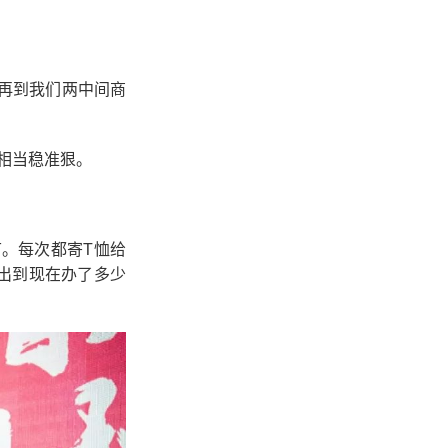
再到我们两中间商
相当稳准狠。
。每次都寄T恤给
出到现在办了多少