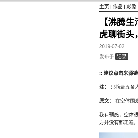
主页
|
作品
|
影像
【沸腾生
虎聊街头
2019-07-02
发布于
记录
:: 建议点击来源
注：
只摘录五条
原文
：
在空体围
我有预感，空体很
方并没有都走遍