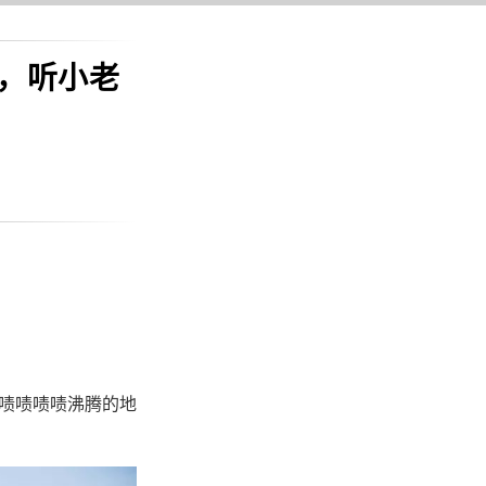
，听小老
啧啧啧啧啧沸腾的地