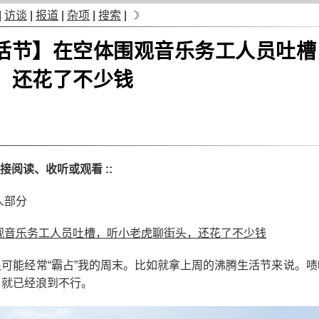
|
访谈
|
报道
|
杂项
|
搜索
|
☽
活节】在空体围观音乐务工人员吐槽
，还花了不少钱
链接阅读、收听或观看 ::
人部分
观音乐务工人员吐槽，听小老虎聊街头，还花了不少钱
可能经常“霸占”我的周末。比如就拿上周的沸腾生活节来说。
，就已经浪到不行。