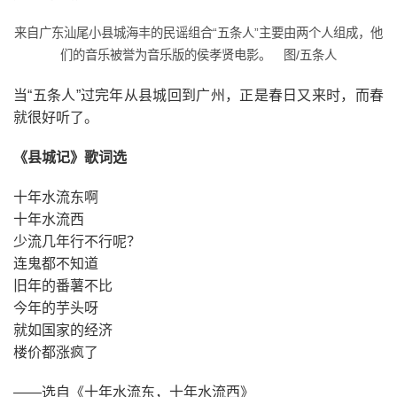
来自广东汕尾小县城海丰的民谣组合“五条人”主要由两个人组成，他
们的音乐被誉为音乐版的侯孝贤电影。 图/五条人
当“五条人”过完年从县城回到广州，正是春日又来时，而春
就很好听了。
《县城记》歌词选
十年水流东啊
十年水流西
少流几年行不行呢？
连鬼都不知道
旧年的番薯不比
今年的芋头呀
就如国家的经济
楼价都涨疯了
——选自《十年水流东，十年水流西》