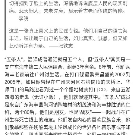
切得掴到了脸上的生活，深情地诉说底层人民的现实刺
痛。悲天悯人，未老先衰，显示着古老而传统的智能。
——李皖
这是一张真正意义上的民谣专辑。他们用自己的语言海
丰话，唱出属于自己的生活，如此真实、诚恳，但又如
此动听并有力量。 ——张铁志
“五条人”，翻译成普通话就是五个人。但“五条人”其实是一
支广东海丰籍二人民谣组合，组建3年有余。8年前，他们从
海丰老家前往广州讨生活。在打口碟最繁荣昌盛的2002到
2005年，如果你曾经在广州天河区石牌岗顶的天桥上、华
师门口的马路边看到过一个个摆地摊卖打口CD，来自五湖
四海的走鬼（无证小贩），他们就混迹其中。“五条人”成员
是来自广东海丰县陶河镇陶塘村的胡茂涛和海丰捷胜镇的仁
科，两个80后，他们是朋友，也是“战友”——一起战斗在广
州生存死亡线上的难友。他们发自内心的喜欢民族音乐，他
们敬慕那些在残酷窘境里逆风成长的世界各地音乐家或不知
名的歌手。那些闻所未闻的古怪语言，他们一句也听不懂；