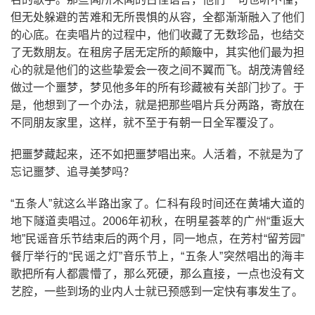
但无处躲避的苦难和无所畏惧的从容，全都渐渐融入了他们
的心底。在卖唱片的过程中，他们收藏了无数珍品，也结交
了无数朋友。在租房子居无定所的颠簸中，其实他们最为担
心的就是他们的这些挚爱会一夜之间不翼而飞。胡茂涛曾经
做过一个噩梦，梦见他多年的所有珍藏被有关部门抄了。于
是，他想到了一个办法，就是把那些唱片兵分两路，寄放在
不同朋友家里，这样，就不至于有朝一日全军覆没了。
把噩梦藏起来，还不如把噩梦唱出来。人活着，不就是为了
忘记噩梦、追寻美梦吗？
“五条人”就这么半路出家了。仁科有段时间还在黄埔大道的
地下隧道卖唱过。2006年初秋，在明星荟萃的广州“重返大
地”民谣音乐节结束后的两个月，同一地点，在芳村“留芳园”
餐厅举行的“民谣之灯”音乐节上，“五条人”突然唱出的海丰
歌把所有人都震懵了，那么死硬，那么直接，一点也没有文
艺腔，一些到场的业内人士就已预感到一定快有事发生了。