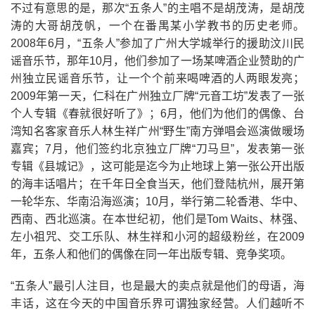
不过有意思的是，那次“五条人”的主唱不是胡茂涛，是胡茂
涛的大哥胡茂帆，一个在番禺某小学教书的历史老师。
2008年6月，“五条人”参加了广州大学城举行的援助汶川民
谣音乐节，那年10月，他们参加了一场某啤酒企业赞助的广
州独立民谣音乐节，让一个个前来喝啤酒的人两眼发亮；
2009年第一天，仁科在广州独立厂牌“元音工坊”发表了一张
个人专辑《春就很好听了》；6月，他们为他们的偶像、台
湾知名客家音乐人林生祥广州“野生”南方弹唱会巡演做暖场
嘉宾；7月，他们签约北京独立厂牌“刀马旦”，发表第一张
专辑《县城记》，这可能是迄今为止地球上第一张公开出版
的海丰话唱片；在千年日全食当天，他们登陆杭州，展开第
一轮华东、华南沿海巡演；10月，举行第二轮香港、华中、
西南、西北巡演。在本世纪初，他们是Tom Waits、林强、
左小祖咒、交工乐队、林生祥和小河的超级粉丝，在2009
年，五条人和他们的偶像在同一年出版专辑、竞争奖项。
“五条人”最引人注目，也是最大的卖点就是他们的母语，海
丰话，这在今天的中国音乐界可谓独家经营。人们越听不