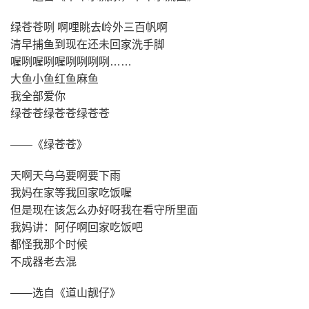
绿苍苍咧 啊哩眺去岭外三百帆啊
清早捕鱼到现在还未回家洗手脚
喔咧喔咧喔咧咧咧咧……
大鱼小鱼红鱼麻鱼
我全部爱你
绿苍苍绿苍苍绿苍苍
——《绿苍苍》
天啊天乌乌要啊要下雨
我妈在家等我回家吃饭喔
但是现在该怎么办好呀我在看守所里面
我妈讲：阿仔啊回家吃饭吧
都怪我那个时候
不成器老去混
——选自《道山靓仔》