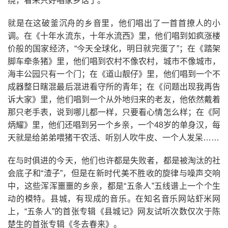
绕，看来只好唱家乡话了。
就是在这破釜沉舟的乡音里，他们唱出了一首首撩人的小
调。在《十年水流东，十年水流西》里，他们唱到如疯涨楼
价般的国家经济，“今天全球化，明日就完蛋了”；在《踏架
脚车牵条猪》里，他们唱到农村不像农村，城市不像城市，
海丰公园只有一个门；在《道山靓仔》里，他们唱到一个不
成器整日瞎混最后混进看守所的青年；在《问题出现我再告
诉大家》里，他们唱到一个从外地归来的老友，他依然戴着
那只老手表，说到哪儿都一样，只要看心情怎么样；在《阿
炳耀》里，他们还唱到另一个乡亲，一个48岁的单身汉，每
天就是给弟弟喂猪干农活、听别人吹牛皮、一个人发呆……
在与时俱进的今天，他们也许都是失败者，都是被淘汰的社
会底子和“渣子”，但是在新时代美不胜收的旋律与噪声交响
中，这些浑浑噩噩的乡亲，都是“五条人”五线谱上一个个生
动的模特。县城，有现成的音乐。在知名音乐网站虾米网
上，“五条人”的首张专辑《县城记》网友试听次数仅次于陈
楚生的首张专辑《冬去春来》。