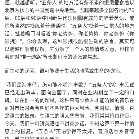
懂，就越想听，“五条人”的地方话有条不紊的缓缓蚕食着以
北京为核心的中国民谣中央地盘。当越来越多全国各地的70
后、80后和90后中国新生代乐团胸有成竹的唱着英语，或
理所当然的操练着普通话时，“五条人”操着一口雷人的地方
话，扯着嗓门叫唱道“你老势势，你老势势，你老势势（你
很拽）”。你会发现，这种很拽很酷很生动的语言，其实可
以跨越理解或误解，它分解了一个人的热情或爱意，也排解
着你对“惟一通路”所长期积压的紧张或焦虑。
而生动的起因，很可能源于生活的动荡或生命的动摇。
“我们是海丰仔，怎可能不唱海丰歌？”“五条人”的海丰民谣
已经走出海丰，面向全国了，同时在业内树立了一定的口
碑。现在惟一的问题是，这种只有少数人才能听懂的音乐在
面对市场时会有叫好不叫座的巨大风险。有时候，情感一直
是语言的奴隶。在语言的强大堡垒前，我们常常俯首称臣。
今天，我们宁可讲英语也不讲家乡话，不知这算不算一种情
感上的报复。“五条人”英语学得不太好，普通话也乡音缭