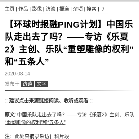
主页
|
作品
|
影像
|
访谈
|
报道
|
杂项
|
搜索
|
☽
【环球时报融PING计划】中国乐
队走出去了吗？——专访《乐夏
2》主创、乐队“重塑雕像的权利”
和“五条人”
2020-08-14
发布于
访谈
文字
:: 建议点击来源链接阅读、收听或观看 ::
原文
:
中国乐队走出去了吗？——专访《乐夏2》主创、乐队
“重塑雕像的权利”和“五条人”
注
：此处只摘录采访仁科片段