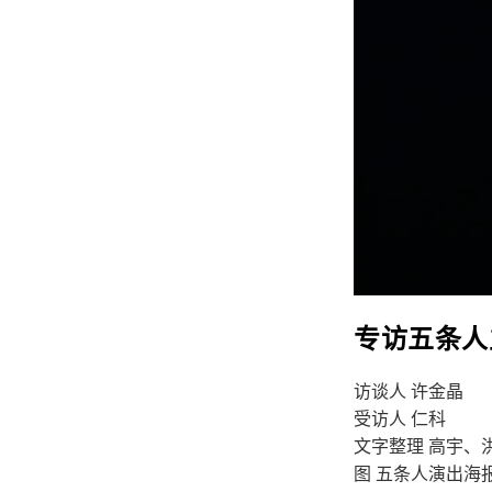
专访五条人
访谈人 许金晶
受访人 仁科
文字整理 高宇、
图 五条人演出海