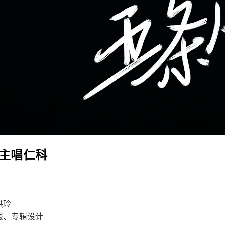
主唱仁科
洪玲
报、专辑设计