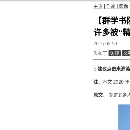
主页
|
作品
|
影像
【群学书
许多被“
2015-03-29
发布于
访谈
文
:: 建议点击来源
注
：本文 2020 
原文
：
专访五条