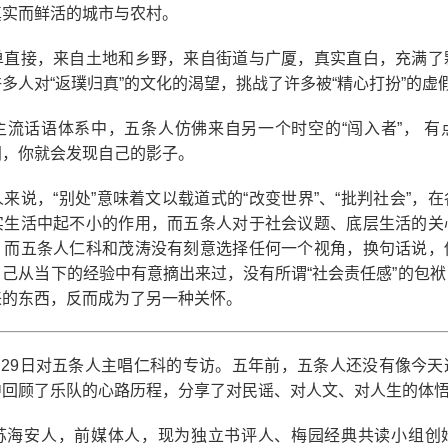
真实而鲜活的城市与农村。
单直接，来自土地和乡野，来自街道与广厦，真实直白，充满了
多人对“返璞归真”的文化的渴望，挑战了许多被“精心打扮”的虚
主流话语体系中，五条人仿佛来自另一个时空的“闯入者”， 有
间，你就会发现自己的影子。
来说，“别处”意味着文以载道式的“改变世界”、“批判社会”，
实生活中起不小的作用，而五条人对于社会议题、底层生活的关
。而五条人仁科和茂涛没有刻意选择任何一个视角，换句话说，
己从当下的经验中有意摘出来过，没有所谓“社会责任感”的包
来的东西，反而成为了另一种关怀。
3月29日对五条人主唱仁科的专访。五年前，五条人还没有像今
中回顾了乐队的心路历程，分享了对民谣、对人文、对人生的体
苏海安人，前媒体人，现为独立书评人、梅园经典共读小组创