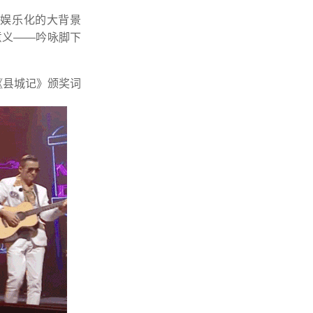
趋娱乐化的大背景
意义——吟咏脚下
《县城记》颁奖词