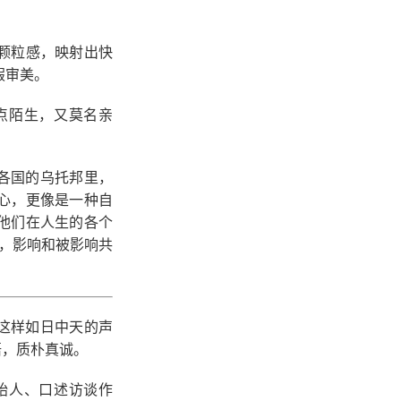
颗粒感，映射出快
假审美。
点陌生，又莫名亲
在各国的乌托邦里，
心，更像是一种自
他们在人生的各个
袱，影响和被影响共
天这样如日中天的声
悟，质朴真诚。
始人、口述访谈作