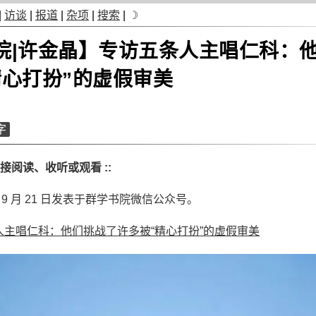
|
访谈
|
报道
|
杂项
|
搜索
|
☽
院|许金晶】专访五条人主唱仁科：
精心打扮”的虚假审美
字
链接阅读、收听或观看 ::
年 9 月 21 日发表于群学书院微信公众号。
人主唱仁科：他们挑战了许多被“精心打扮”的虚假审美